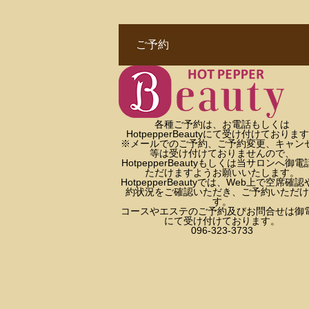
ご予約
各種ご予約は、お電話もしくは
HotpepperBeautyにて受け付けておりま
※メールでのご予約、ご予約変更、キャン
等は受け付けておりませんので、
HotpepperBeautyもしくは当サロンへ御電
ただけますようお願いいたします。
HotpepperBeautyでは、Web上で空席確
約状況をご確認いただき、ご予約いただけ
す。
コースやエステのご予約及びお問合せは御
にて受け付けております。
096-323-3733