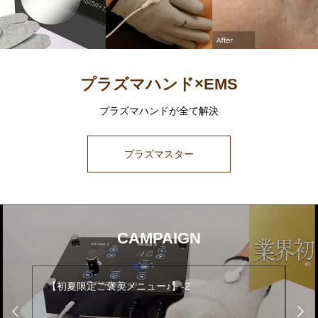
プラズマハンド×EMS
プラズマハンドが全て解決
プラズマスター
CAMPAIGN
【初夏限定ご褒美メニュー♪】-2
【初