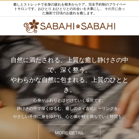
癒しとストレッチで全身の疲れを根本からケア。完全予約制のプライベー
トサロンです。おひとり おひとりとの出会いを大事にし、 その方に合っ
た施術で日頃のお疲れを癒します。
自然に満たされる、上質な癒し静けさの中
で、深く整う。
やわらかな自然に包まれる、上質のひとと
き。
心身がふわりとほどけていく場所です。
静けさの中で深くゆるむ、癒しのタイ古式ヒーリングを。
やさしい手技に身をゆだね、心と体が軽く満ちていく時間を。
MORE DETAIL