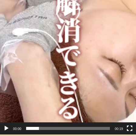
00:00
00:19