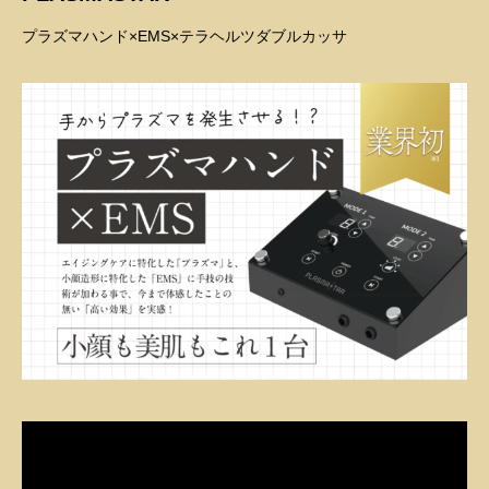
プラズマハンド×EMS×テラヘルツダブルカッサ
動
画
プ
レ
ー