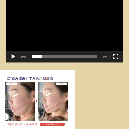
00:00
00:19