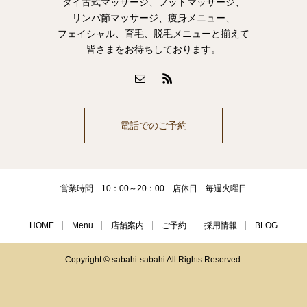
タイ古式マッサージ、フットマッサージ、
リンパ節マッサージ、痩身メニュー、
フェイシャル、育毛、脱毛メニューと揃えて
皆さまをお待ちしております。
電話でのご予約
営業時間 10：00～20：00 店休日 毎週火曜日
HOME
Menu
店舗案内
ご予約
採用情報
BLOG
Copyright © sabahi-sabahi All Rights Reserved.